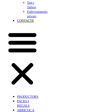
Tast i
Tallers
Esdeveniments
privats
CONTACTE
PRODUCTORS
PACKS I
REGALS
ABRICOC A