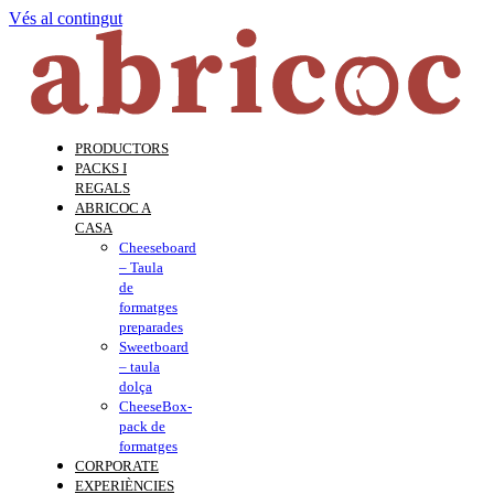
Vés al contingut
PRODUCTORS
PACKS I
REGALS
ABRICOC A
CASA
Cheeseboard
– Taula
de
formatges
preparades
Sweetboard
– taula
dolça
CheeseBox-
pack de
formatges
CORPORATE
EXPERIÈNCIES