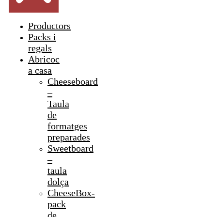
Productors
Packs i
regals
Abricoc
a casa
Cheeseboard
–
Taula
de
formatges
preparades
Sweetboard
–
taula
dolça
CheeseBox-
pack
de