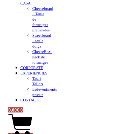
CASA
Cheeseboard
– Taula
de
formatges
preparades
Sweetboard
– taula
dolça
CheeseBox-
pack de
formatges
CORPORATE
EXPERIÈNCIES
Tast i
Tallers
Esdeveniments
privats
CONTACTE
0,00
€
0