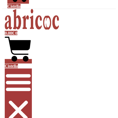
Cistella
0,00
€
0
Cistella