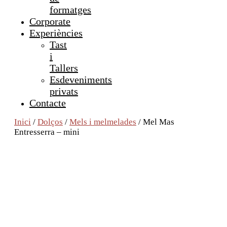
formatges
Corporate
Experiències
Tast
i
Tallers
Esdeveniments
privats
Contacte
Inici
/
Dolços
/
Mels i melmelades
/ Mel Mas
Entresserra – mini