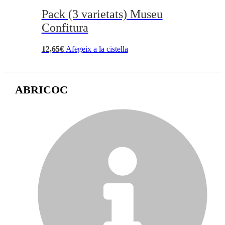
Pack (3 varietats) Museu
Confitura
12,65
€
Afegeix a la cistella
ABRICOC