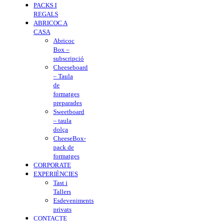
PACKS I
REGALS
ABRICOC A
CASA
Abricoc
Box –
subscripció
Cheeseboard
– Taula
de
formatges
preparades
Sweetboard
– taula
dolça
CheeseBox-
pack de
formatges
CORPORATE
EXPERIÈNCIES
Tast i
Tallers
Esdeveniments
privats
CONTACTE