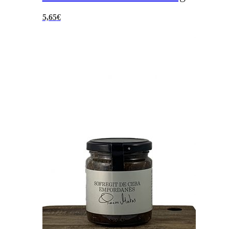
5,65
€