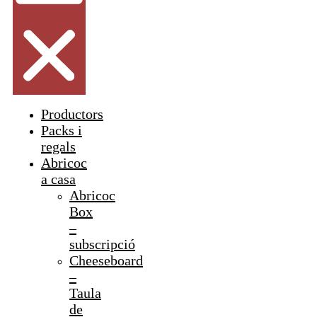
Productors
Packs i
regals
Abricoc
a casa
Abricoc
Box
–
subscripció
Cheeseboard
–
Taula
de