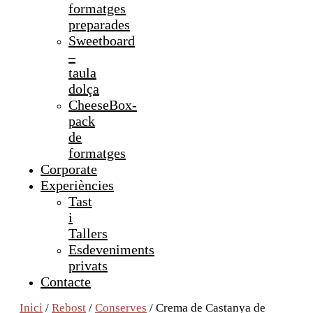
formatges
preparades
Sweetboard
–
taula
dolça
CheeseBox-
pack
de
formatges
Corporate
Experiències
Tast
i
Tallers
Esdeveniments
privats
Contacte
Inici
/
Rebost
/
Conserves
/ Crema de Castanya de