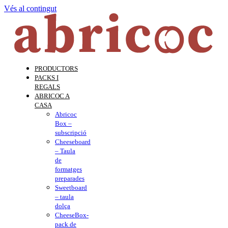
Vés al contingut
PRODUCTORS
PACKS I
REGALS
ABRICOC A
CASA
Abricoc
Box –
subscripció
Cheeseboard
– Taula
de
formatges
preparades
Sweetboard
– taula
dolça
CheeseBox-
pack de